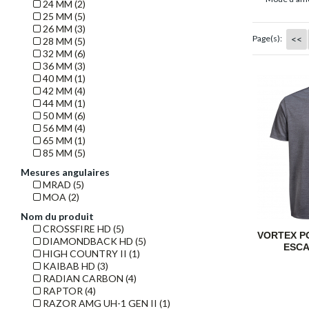
24 MM (2)
25 MM (5)
26 MM (3)
<<
Page(s):
28 MM (5)
32 MM (6)
36 MM (3)
40 MM (1)
42 MM (4)
44 MM (1)
50 MM (6)
56 MM (4)
65 MM (1)
85 MM (5)
Mesures angulaires
MRAD (5)
MOA (2)
Nom du produit
CROSSFIRE HD (5)
VORTEX P
DIAMONDBACK HD (5)
ESCA
HIGH COUNTRY II (1)
KAIBAB HD (3)
RADIAN CARBON (4)
RAPTOR (4)
RAZOR AMG UH-1 GEN II (1)