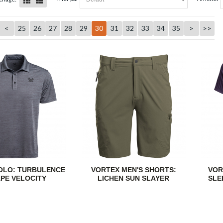
<
25
26
27
28
29
30
31
32
33
34
35
>
>>
OLO: TURBULENCE
VORTEX MEN'S SHORTS:
VOR
PE VELOCITY
LICHEN SUN SLAYER
SLE