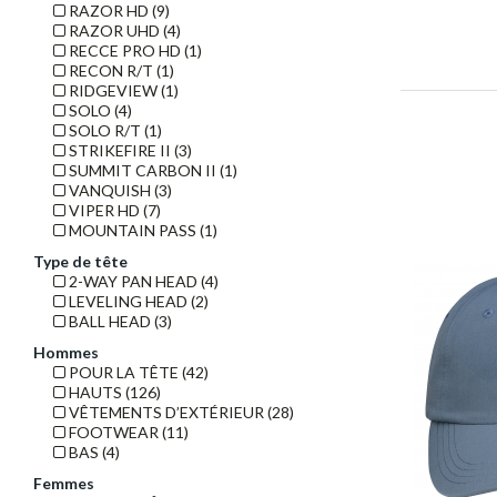
RAZOR HD (9)
RAZOR UHD (4)
RECCE PRO HD (1)
RECON R/T (1)
RIDGEVIEW (1)
SOLO (4)
SOLO R/T (1)
STRIKEFIRE II (3)
SUMMIT CARBON II (1)
VANQUISH (3)
VIPER HD (7)
MOUNTAIN PASS (1)
Type de tête
2-WAY PAN HEAD (4)
LEVELING HEAD (2)
BALL HEAD (3)
Hommes
POUR LA TÊTE (42)
HAUTS (126)
VÊTEMENTS D’EXTÉRIEUR (28)
FOOTWEAR (11)
BAS (4)
Femmes