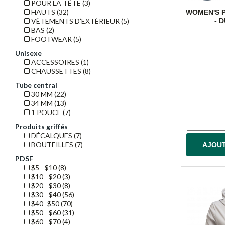
POUR LA TÊTE (3)
HAUTS (32)
WOMEN'S 
VÊTEMENTS D’EXTÉRIEUR (5)
- 
BAS (2)
FOOTWEAR (5)
Unisexe
ACCESSOIRES (1)
CHAUSSETTES (8)
Tube central
30 MM (22)
34 MM (13)
1 POUCE (7)
Produits griffés
DÉCALQUES (7)
BOUTEILLES (7)
AJOUT
PDSF
$5 - $10 (8)
$10 - $20 (3)
$20 - $30 (8)
$30 - $40 (56)
$40 -$50 (70)
$50 - $60 (31)
$60 - $70 (4)