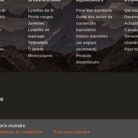
GE
SPÉCIFICATIONS
RÉFÉRENCES
À PRO
 tir
lunettes de tir
foire aux questions
qui n
ges
points rouges
guide des tailles de
devene
jumelles
couvercles
actual
lunettes de
basculants
Canad
repérage
vidéos tutorielles
service à la
télémètres
(en anglais
clientè
res
trépieds
seulement)
pour n
monoculaires
produits
discontinués
00
 prix moindre.
termes et conditions
Pour nous joindre