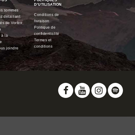
POS
POLITIQUES
D’UTILISATION
ous sommes
conditions de
z détaillant
livraison
ités de
Vortex
politique de
a
confidentialité
termes et
le
conditions
ous joindre