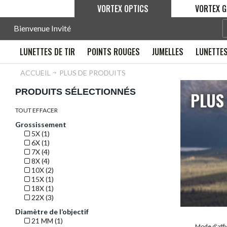
VORTEX OPTICS
VORTEX G
Bienvenue Invité
LUNETTES DE TIR
POINTS ROUGES
JUMELLES
LUNETTES
ACCUEIL
PLUS DE PRODUITS
PRODUITS SÉLECTIONNÉS
PLUS
TOUT EFFACER
Grossissement
5X (1)
6X (1)
7X (4)
8X (4)
10X (2)
15X (1)
18X (1)
22X (3)
Diamètre de l’objectif
21 MM (1)
Mode d'affi