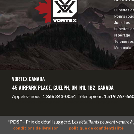
DÉPANNA
lunettes de
points rou
jumelles
lunettes de
repérage
télémètres
monoculai
VORTEX CANADA
45 AIRPARK PLACE, GUELPH, ON N1L 1B2 CANADA
Appelez-nous:
1 866 343-0054
Télécopieur:
1 519 767-66
info@vortexcanada.net
service@vortexcanada.net
*PDSF
- Prix de détail suggéré.
Les détaillants peuvent vendre à
conditions de livraison
politique de confidentialité