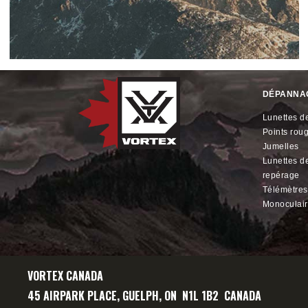
DÉPANNA
lunettes de
points rou
jumelles
lunettes de
repérage
télémètres
monoculai
VORTEX CANADA
45 AIRPARK PLACE, GUELPH, ON N1L 1B2 CANADA