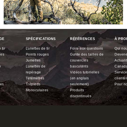
GE
SPÉCIFICATIONS
RÉFÉRENCES
À PRO
 tir
lunettes de tir
foire aux questions
qui n
ges
points rouges
guide des tailles de
devene
jumelles
couvercles
actual
lunettes de
basculants
Canad
repérage
vidéos tutorielles
service à la
télémètres
(en anglais
clientè
res
trépieds
seulement)
pour n
monoculaires
produits
discontinués