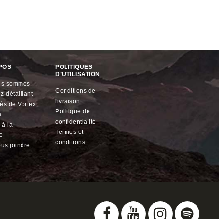
POS
POLITIQUES
D’UTILISATION
ous sommes
conditions de
z détaillant
livraison
ités de
Vortex
politique de
a
confidentialité
termes et
le
conditions
ous joindre