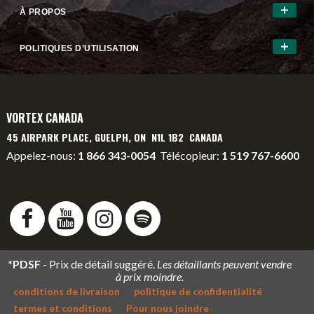
À PROPOS
POLITIQUES D’UTILISATION
VORTEX CANADA
45 AIRPARK PLACE, GUELPH, ON N1L 1B2 CANADA
Appelez-nous:
1 866 343-0054
Télécopieur:
1 519 767-6600
info@vortexcanada.net
service@vortexcanada.net
*PDSF
- Prix de détail suggéré.
Les détaillants peuvent vendre
à prix moindre.
conditions de livraison
politique de confidentialité
termes et conditions
Pour nous joindre