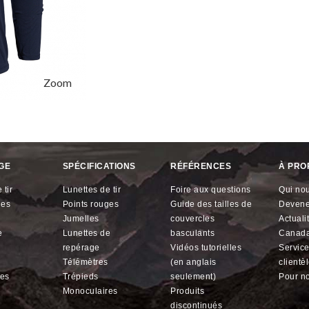
Zoom
GE
SPÉCIFICATIONS
RÉFÉRENCES
À PRO
 tir
lunettes de tir
foire aux questions
qui n
ges
points rouges
guide des tailles de
devene
jumelles
couvercles
actual
lunettes de
basculants
Canad
repérage
vidéos tutorielles
service à la
télémètres
(en anglais
clientè
res
trépieds
seulement)
pour n
monoculaires
produits
discontinués