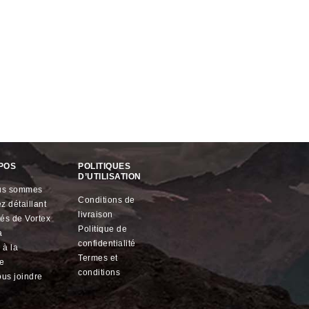
POS
POLITIQUES
D’UTILISATION
ous sommes
conditions de
z détaillant
livraison
ités de
Vortex
politique de
a
confidentialité
termes et
le
conditions
ous joindre