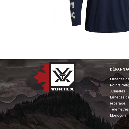
DÉPANNA
lunettes de
points rou
jumelles
lunettes de
repérage
télémètres
monoculai