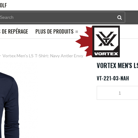
OLF
 DE REPÉRAGE
PLUS DE PRODUITS
Vortex Men's LS T-Shirt: Navy Antler Envy
VORTEX MEN'S L
VT-221-03-NAH