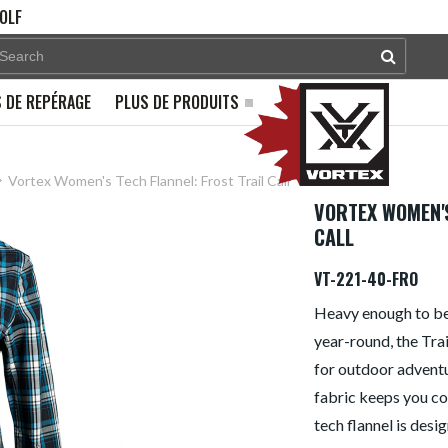
OLF
 DE REPÉRAGE
PLUS DE PRODUITS
Vortex Women's Tech Flannel: Frost Trail Call
VORTEX WOMEN'S
CALL
VT-221-40-FRO
Heavy enough to bea
year-round, the Trail
for outdoor adventu
fabric keeps you co
tech flannel is des