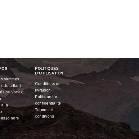
POS
POLITIQUES
D’UTILISATION
ous sommes
conditions de
z détaillant
livraison
ités de
Vortex
politique de
a
confidentialité
termes et
le
conditions
ous joindre