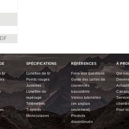
PDF
GE
SPÉCIFICATIONS
RÉFÉRENCES
À PRO
 tir
lunettes de tir
foire aux questions
qui n
ges
points rouges
guide des tailles de
devene
jumelles
couvercles
actual
lunettes de
basculants
Canad
repérage
vidéos tutorielles
service à la
télémètres
(en anglais
clientè
res
trépieds
seulement)
pour n
monoculaires
produits
discontinués