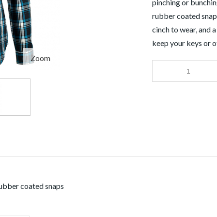
pinching or bunchin
rubber coated snaps
cinch to wear, and 
keep your keys or o
Zoom
rubber coated snaps