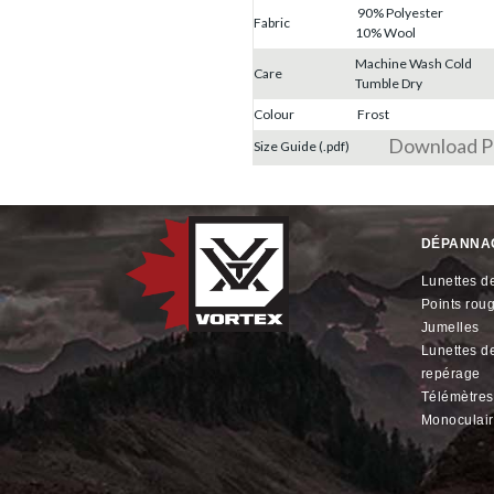
90% Polyester
Fabric
10% Wool
Machine Wash Cold
Care
Tumble Dry
Colour
Frost
Download 
Size Guide (.pdf)
DÉPANNA
lunettes de
points rou
jumelles
lunettes de
repérage
télémètres
monoculai